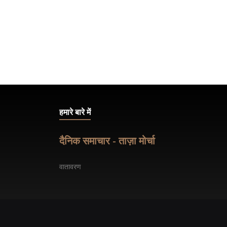
। लक्ष्य 15.5 ओवर में पूरा
नवंबर 26 2025
षेक की 13 गेंद में 31 रन
हमारे बारे में
दैनिक समाचार - ताज़ा मोर्चा
वातावरण