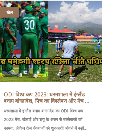
खेल
वातावरण
ODI विश्व कप 2023: धरमशाला में इंग्लैंड
मध्यप्रदेश में
बनाम बांग्लादेश, पिच का विश्लेषण और मैच की
चेतावनी, ग्वाल
संभावनाएँ
तीन दिन तक
धरमशाला में इंग्लैंड बनाम बांग्लादेश का ODI विश्व कप
27 अक्टूबर, 202
2023 मैच, ऊंचाई और ड्यू के असर से बल्लेबाजों को
जिलों में भारी ब
फायदा, लेकिन तेज गेंदबाजों को शुरुआती ओवर्स में बड़ी
आ रही नमी के का
मदद। बांग्लादेश के लिए इंग्लैंड के खिलाफ पहली जीत का
अक्टूबर के सामान