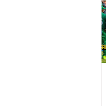
खेल
्यक्षता
रोहित, कोहली, पुजारा संन्यास: भारतीय
धान और
क्रिकेट की एक पीढ़ी का अंत, नई टीम की
शुरुआत
ध्यक्षता
2025 में रोहित शर्मा, विराट कोहली और चेतेश्वर पुजारा जैसे
भाषाओं में
दिग्गजों ने संन्यास ले लिया, जिससे भारतीय क्रिकेट टीम का
क्विज़ और
एक युग समाप्त हुआ। अब नई पीढ़ी के खिलाड़ियों ने टीम का
नेतृत्व संभाला है।