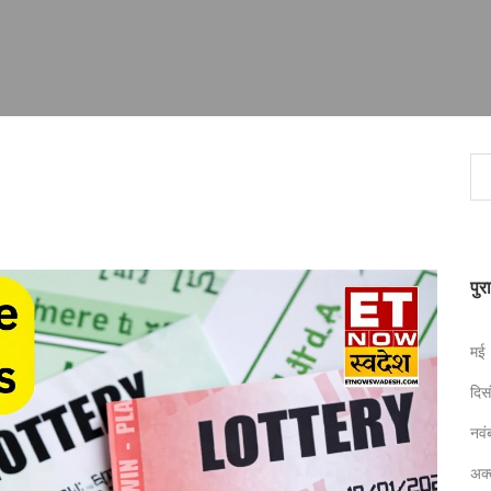
पुर
मई
दि
नव
अक