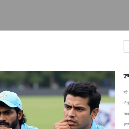
पुर
मई
दि
नव
अक