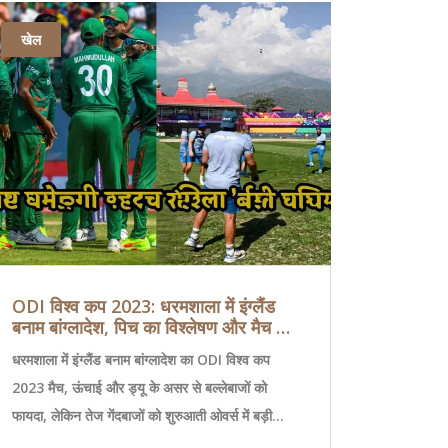
खेल
वातावरण
ODI विश्व कप 2023: धरमशाला में इंग्लैंड
मध्यप्रदेश में
बनाम बांग्लादेश, पिच का विश्लेषण और मैच की
चेतावनी, ग्वाल
संभावनाएँ
तीन दिन तक
धरमशाला में इंग्लैंड बनाम बांग्लादेश का ODI विश्व कप
27 अक्टूबर, 202
2023 मैच, ऊंचाई और ड्यू के असर से बल्लेबाजों को
जिलों में भारी ब
फायदा, लेकिन तेज गेंदबाजों को शुरुआती ओवर्स में बड़ी
आ रही नमी के का
मदद। बांग्लादेश के लिए इंग्लैंड के खिलाफ पहली जीत का
अक्टूबर के सामान