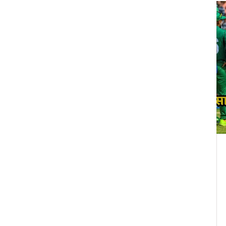
वातावरण
 हराकर
6 अक्टूबर को उत्तराखंड‑डिल्ली में IMD की
द जिला
भारी बारिश व ओले चेतावनी
 को 5
IMD ने 6 अक्टूबर को उत्तराखंड‑डिल्ली में भारी बारिश व
उम्मीद
ओले की चेतावनी जारी की, जहाँ देहरादून में तापमान
0/5 से
असामान्य रूप से अधिक और बाढ़‑जोखिम बढ़ा।