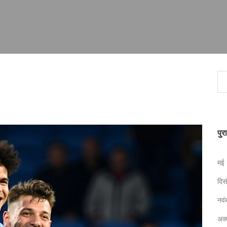
पुर
मई
दि
नव
अक