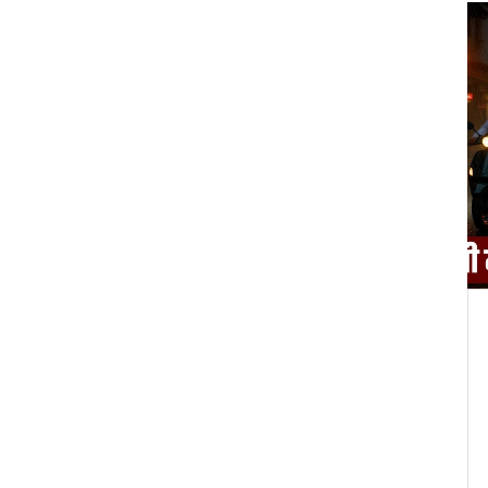
मनोरंजन
जीता
Sex Workers in Contemporary
तीजा 17
Art: Visibility, Voice, and the
Politics of Representation
 द्वारका
Contemporary art is giving sex workers
घोषित हुआ।
a platform to speak for themselves-
 मिलेगा,
through photography, video, and
performance. No longer invisible, their