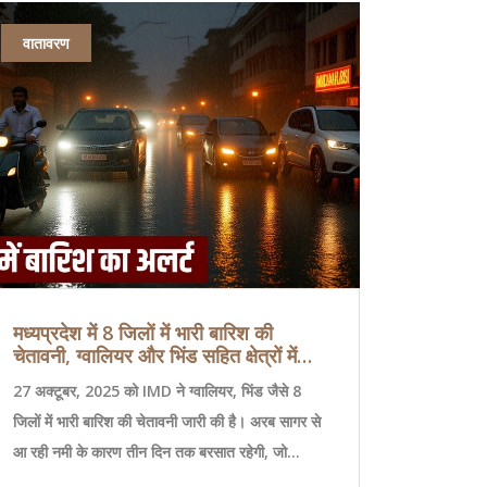
वातावरण
खेल
मध्यप्रदेश में 8 जिलों में भारी बारिश की
ODI विश्व कप
चेतावनी, ग्वालियर और भिंड सहित क्षेत्रों में
बनाम बांग्ला
तीन दिन तक बरसात
संभावनाएँ
27 अक्टूबर, 2025 को IMD ने ग्वालियर, भिंड जैसे 8
धरमशाला में इंग्ल
जिलों में भारी बारिश की चेतावनी जारी की है। अरब सागर से
2023 मैच, ऊंचाई
आ रही नमी के कारण तीन दिन तक बरसात रहेगी, जो
फायदा, लेकिन तेज 
अक्टूबर के सामान्य मौसम से बड़ा विचलन है।
मदद। बांग्लादेश 